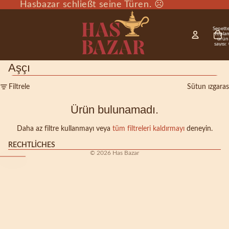
Hasbazar schließt seine Türen. ☹️
Sepette
topla
ürün
sayısı:
Aşçı
Filtrele
Sütun ızgaras
Ürün bulunamadı.
Daha az filtre kullanmayı veya
tüm filtreleri kaldırmayı
deneyin.
RECHTLICHES
© 2026
Has Bazar