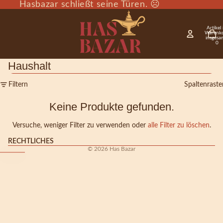
Hasbazar schließt seine Türen. ☹️
Artikel
Warenk
insgesa
0
Haushalt
Filtern
Spaltenraste
Keine Produkte gefunden.
Versuche, weniger Filter zu verwenden oder
alle Filter zu löschen
.
RECHTLICHES
© 2026
Has Bazar