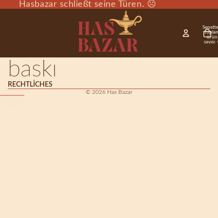
Hasbazar schließt seine Türen. ☹️
Sepette
topla
ürün
sayısı:
baskı
RECHTLICHES
© 2026
Has Bazar